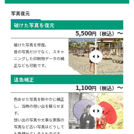
写真復元
破けた写真を復元
5,500
～
円（税込）
破けた写真を修復。
昔の写真だけでなく、スキャ
ニングした印刷物データの補
正なども可能です。
退色補正
1,100
～
円（税込）
色あせた写真を鮮やかに補正
し、当時の想い出を蘇らせま
す。
想い出の写真や大事な家族の
写真など古い写真はどうして
も色褪せてしまうものです。