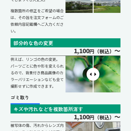
複数箇所の修正をご希望の場合
は、その旨を注文フォームのご
依頼内容記載欄へご入力くださ
い。
部分的な色の変更
1,100
～
円（税込）
例えば、リンゴの色の変更。
パーツごとに色や形を変えられ
るので、背景付き商品画像のカ
ラーバリエーションなども全て
撮影せずに作成できます。
ゴミ取り
キズや汚れなどを複数箇所消す
1,100
～
円（税込）
被写体の傷、汚れからレンズ内