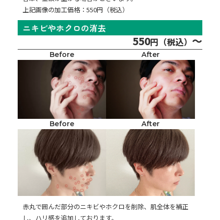
上記画像の加工価格：550円（税込）
ニキビやホクロの消去
550
～
円（税込）
Before
After
Before
After
赤丸で囲んだ部分のニキビやホクロを削除、肌全体を補正
し、ハリ感を追加しております。