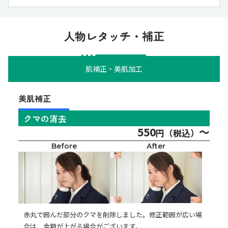
人物レタッチ・補正
肌補正・美肌加工
美肌補正
クマの消去
550
～
円（税込）
Before
After
赤丸で囲んだ部分のクマを削除しました。修正範囲が広い場
合は、金額が上がる場合がございます。