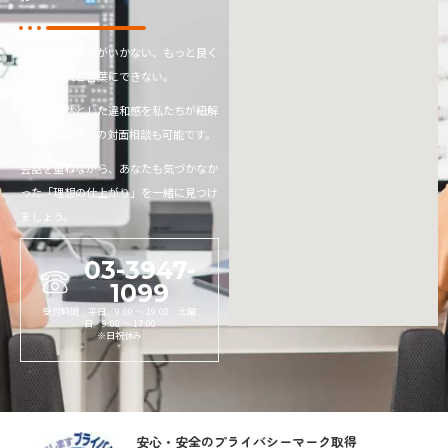
なんとなく納得がいかない、もっと良く
したいけれど言葉にできない。
そんな漠然とした違和感を私たちが紐解
きます。店頭での対面相談も可能です。
会話を重ねながら、あなたも気づかなか
った「理想の仕上がり」を一緒に見つけ
ましょう。
03-3947-
1099
受付時間：平日／9:00 〜 19:00 土曜
日／9:00 〜 17:00
※日祝休み
安心・安全のプライバシーマーク取得