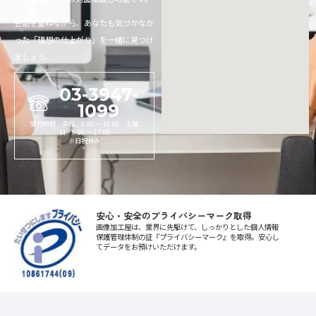
会話を重ねながら、あなたも気づかなか
った「理想の仕上がり」を一緒に見つけ
ましょう。
03-3947-
1099
受付時間：平日／9:00 〜 19:00 土曜
日／9:00 〜 17:00
※日祝休み
安心・安全のプライバシーマーク取得
画像加工屋は、業界に先駆けて、しっかりとした個人情報
保護管理体制の証『プライバシーマーク』を取得。安心し
てデータをお預けいただけます。