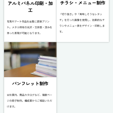
チラシ・メニュー制作
アルミパネル印刷・加
工
「切り抜き」や「美味しそうなレタッ
チ」を行った画像を使用し、効果的なチ
写真やアート作品を金属に直接プリン
ラシやメニュー表をデザイン・印刷しま
ト。メタル特有の光沢・立体感・深みを
す。
持った表現が可能となります。
パンフレット制作
会社案内、商品カタログなど、複数ペー
ジの冊子制作。構成案からご相談いただ
けます。