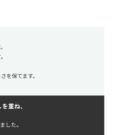
す。
す。
しさを保てます。
しを重ね、
きました。
。