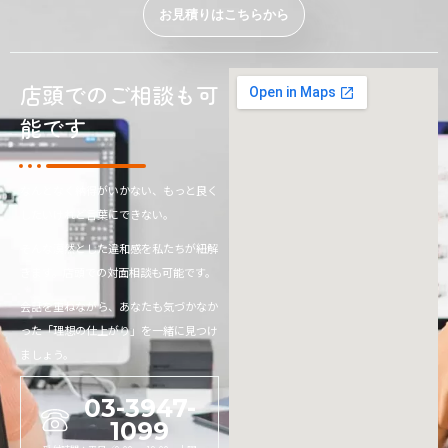
お見積りはこちらから
店頭でのご相談も可
能です
なんとなく納得がいかない、もっと良く
したいけれど言葉にできない。
そんな漠然とした違和感を私たちが紐解
きます。店頭での対面相談も可能です。
会話を重ねながら、あなたも気づかなか
った「理想の仕上がり」を一緒に見つけ
ましょう。
03-3947-
1099