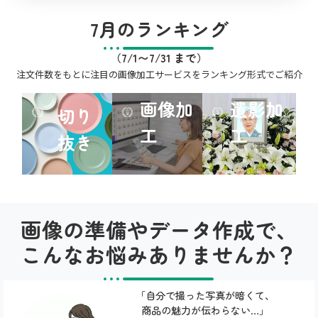
7月のランキング
（7/1〜7/31 まで）
注文件数をもとに注目の画像加工サービスをランキング形式でご紹介
画像加
遺影加
切り
工
工
抜き
画像の準備やデータ作成で、
こんなお悩みありませんか？
「自分で撮った写真が暗くて、
商品の魅力が伝わらない…」