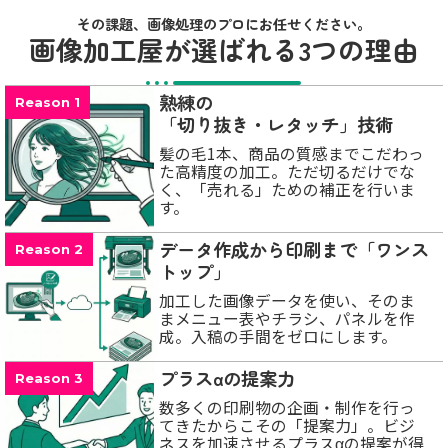
その課題、画像処理のプロにお任せください。
画像加工屋が選ばれる3つの理由
熟練の
Reason 1
「切り抜き・レタッチ」技術
髪の毛1本、商品の質感までこだわっ
た高精度の加工。ただ切るだけでな
く、「売れる」ための補正を行いま
す。
データ作成から印刷まで「ワンス
Reason 2
トップ」
加工した画像データを使い、そのま
まメニュー表やチラシ、パネルを作
成。入稿の手間をゼロにします。
プラスαの提案力
Reason 3
数多くの印刷物の企画・制作を行っ
てきたからこその「提案力」。ビジ
ネスを加速させるプラスαの提案が得